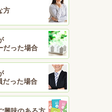
な方
が
ーだった場合
が
員だった場合
ご興味のある方