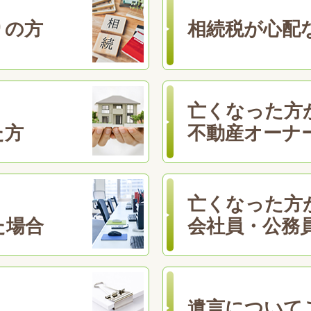
りの方
相続税が心配
亡くなった方
た方
不動産オーナ
亡くなった方
た場合
会社員・公務
遺言について