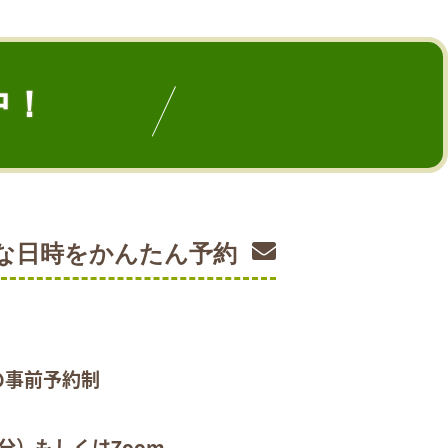
中！
な日時を
かんたん予約
の事前予約制