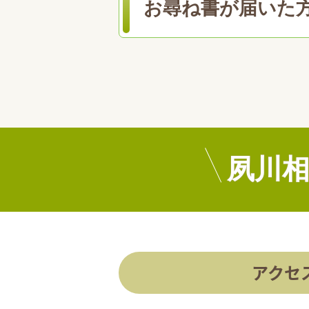
お尋ね書が届いた
夙川
アクセ