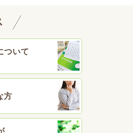
ス
について
な方
が