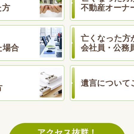
た方
不動産オーナ
亡くなった方
た場合
会社員・公務
遺言について
方
アクセス抜群！