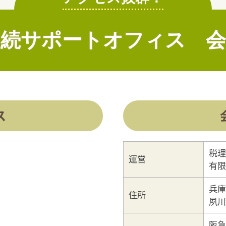
相続サポートオフィス
会
ス
税理
運営
有限
兵庫
住所
夙川
阪急