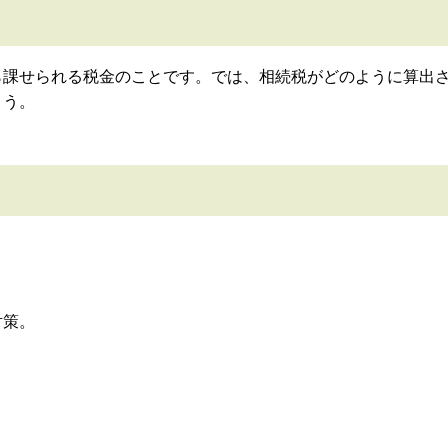
ら課せられる税金のことです。
では、相続税がどのように算出
ょう。
対策。