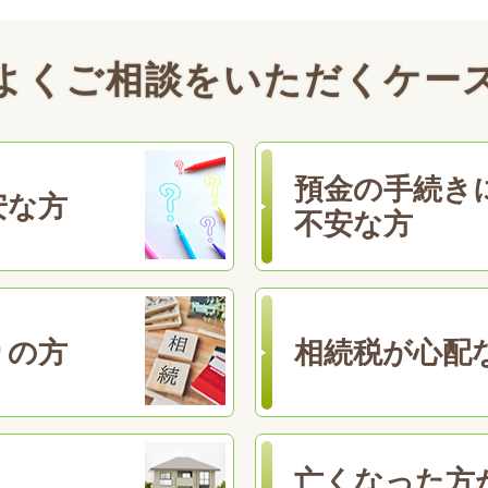
よくご相談をいただくケー
預金の手続き
安な方
不安な方
りの方
相続税が心配
亡くなった方